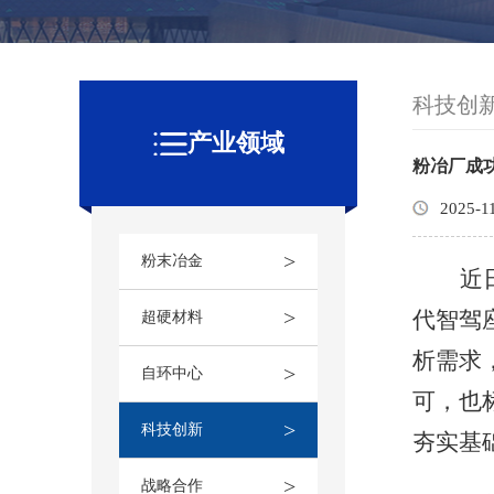
科技创
产业领域
粉冶厂成
2025-1
>
粉末冶金
近
>
代智驾
超硬材料
析需求
>
自环中心
可，
也
>
科技创新
夯实基
>
战略合作