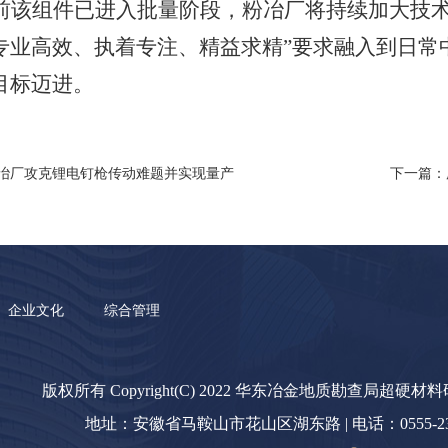
前该组件已进入批量阶段，
粉冶厂
将持续加大技
专业高效
、
执着专注、精益求精
”要求融入到日常
目标迈进。
冶厂攻克锂电钉枪传动难题并实现量产
下一篇：
企业文化
综合管理
版权所有 Copyright(C) 2022 华东冶金地质勘查局超硬材
地址：安徽省马鞍山市花山区湖东路 | 电话：0555-23238