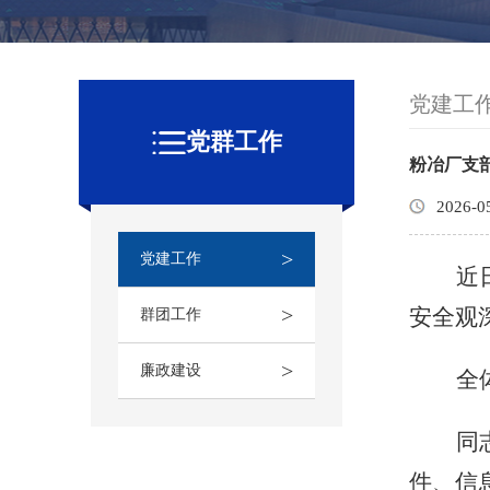
党建工
党群工作
粉冶厂支
2026-0
>
党建工作
近
>
安全观
群团工作
>
廉政建设
全
同
件、信