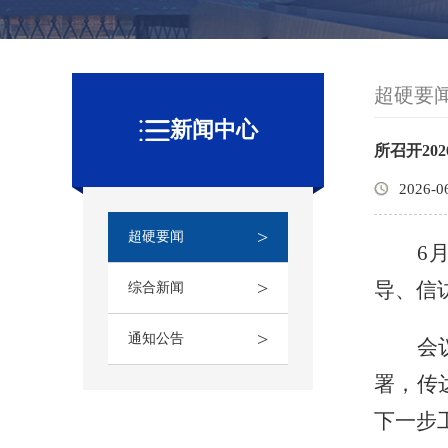
超硬要
新闻中心
所召开20
2026-0
>
超硬要闻
6
>
导、信
综合新闻
>
通知公告
会
署，传
下一步