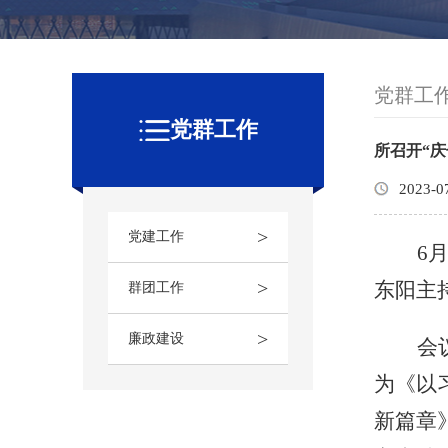
党群工
党群工作
所召开“庆
2023-0
>
党建工作
6
>
东阳主
群团工作
>
廉政建设
会
为《以
新篇章